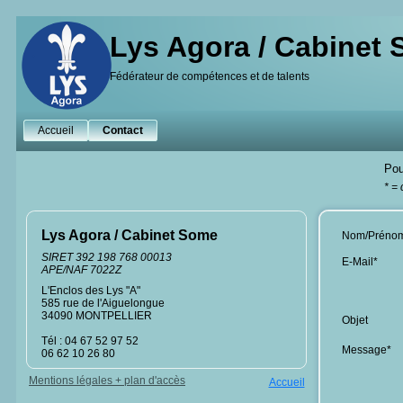
Lys Agora / Cabinet
Fédérateur de compétences et de talents
Accueil
Contact
Pou
* =
Lys Agora / Cabinet Some
Nom/Préno
SIRET 392 198 768 00013
E-Mail*
APE/NAF 7022Z
L'Enclos des Lys "A"
585 rue de l'Aiguelongue
34090 MONTPELLIER
Objet
Tél : 04 67 52 97 52
Message*
06 62 10 26 80
Mentions légales + plan d'accès
Accueil