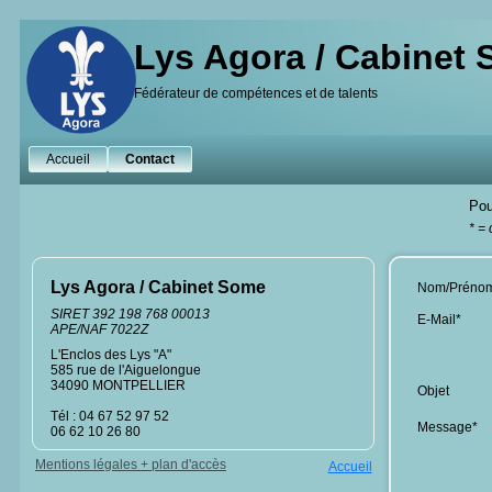
Lys Agora / Cabinet
Fédérateur de compétences et de talents
Accueil
Contact
Pou
* =
Lys Agora / Cabinet Some
Nom/Préno
SIRET 392 198 768 00013
E-Mail*
APE/NAF 7022Z
L'Enclos des Lys "A"
585 rue de l'Aiguelongue
34090 MONTPELLIER
Objet
Tél : 04 67 52 97 52
Message*
06 62 10 26 80
Mentions légales + plan d'accès
Accueil