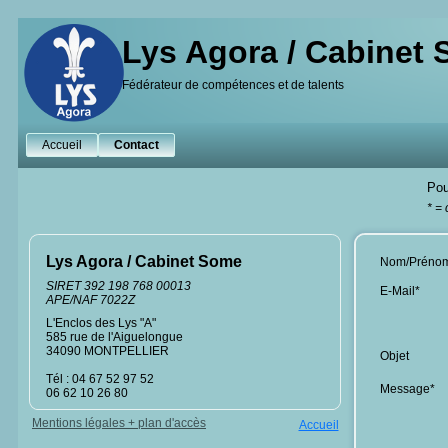
Lys Agora / Cabinet
Fédérateur de compétences et de talents
Accueil
Contact
Pou
* =
Lys Agora / Cabinet Some
Nom/Préno
SIRET 392 198 768 00013
E-Mail*
APE/NAF 7022Z
L'Enclos des Lys "A"
585 rue de l'Aiguelongue
34090 MONTPELLIER
Objet
Tél : 04 67 52 97 52
Message*
06 62 10 26 80
Mentions légales + plan d'accès
Accueil