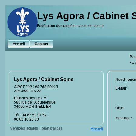
Lys Agora / Cabinet
Fédérateur de compétences et de talents
Accueil
Contact
Pou
* =
Lys Agora / Cabinet Some
Nom/Préno
SIRET 392 198 768 00013
E-Mail*
APE/NAF 7022Z
L'Enclos des Lys "A"
585 rue de l'Aiguelongue
34090 MONTPELLIER
Objet
Tél : 04 67 52 97 52
Message*
06 62 10 26 80
Mentions légales + plan d'accès
Accueil