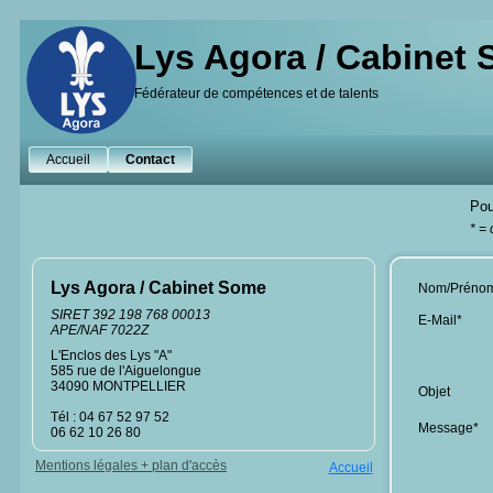
Lys Agora / Cabinet
Fédérateur de compétences et de talents
Accueil
Contact
Pou
* =
Lys Agora / Cabinet Some
Nom/Préno
SIRET 392 198 768 00013
E-Mail*
APE/NAF 7022Z
L'Enclos des Lys "A"
585 rue de l'Aiguelongue
34090 MONTPELLIER
Objet
Tél : 04 67 52 97 52
Message*
06 62 10 26 80
Mentions légales + plan d'accès
Accueil