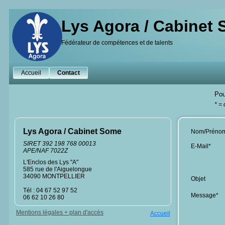
Lys Agora / Cabinet
Fédérateur de compétences et de talents
Accueil
Contact
Pou
* =
Lys Agora / Cabinet Some
Nom/Préno
SIRET 392 198 768 00013
E-Mail*
APE/NAF 7022Z
L'Enclos des Lys "A"
585 rue de l'Aiguelongue
34090 MONTPELLIER
Objet
Tél : 04 67 52 97 52
Message*
06 62 10 26 80
Mentions légales + plan d'accès
Accueil