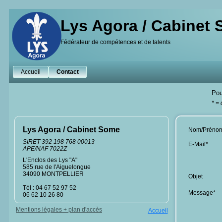
Lys Agora / Cabinet
Fédérateur de compétences et de talents
Accueil
Contact
Pou
* =
Lys Agora / Cabinet Some
Nom/Préno
SIRET 392 198 768 00013
E-Mail*
APE/NAF 7022Z
L'Enclos des Lys "A"
585 rue de l'Aiguelongue
34090 MONTPELLIER
Objet
Tél : 04 67 52 97 52
Message*
06 62 10 26 80
Mentions légales + plan d'accès
Accueil