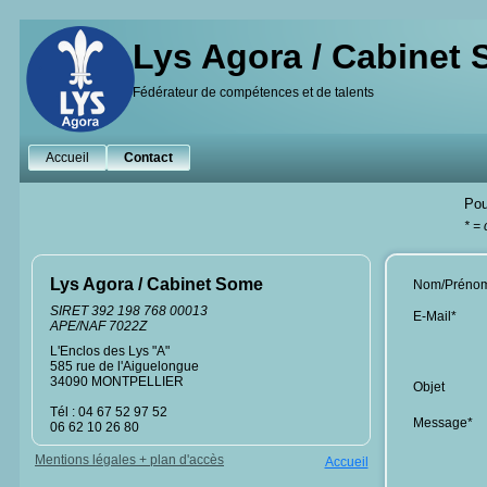
Lys Agora / Cabinet
Fédérateur de compétences et de talents
Accueil
Contact
Pou
* =
Lys Agora / Cabinet Some
Nom/Préno
SIRET 392 198 768 00013
E-Mail*
APE/NAF 7022Z
L'Enclos des Lys "A"
585 rue de l'Aiguelongue
34090 MONTPELLIER
Objet
Tél : 04 67 52 97 52
Message*
06 62 10 26 80
Mentions légales + plan d'accès
Accueil