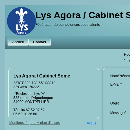
Lys Agora / Cabinet
Fédérateur de compétences et de talents
Accueil
Contact
Pou
* =
Lys Agora / Cabinet Some
Nom/Préno
SIRET 392 198 768 00013
E-Mail*
APE/NAF 7022Z
L'Enclos des Lys "A"
585 rue de l'Aiguelongue
34090 MONTPELLIER
Objet
Tél : 04 67 52 97 52
Message*
06 62 10 26 80
Mentions légales + plan d'accès
Accueil