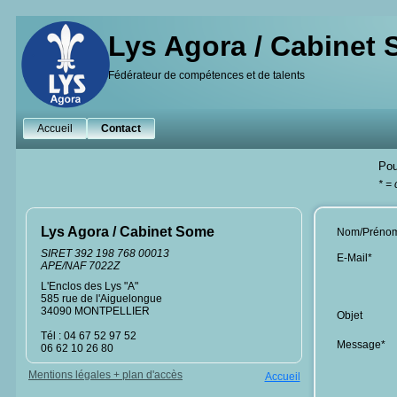
Lys Agora / Cabinet
Fédérateur de compétences et de talents
Accueil
Contact
Pou
* =
Lys Agora / Cabinet Some
Nom/Préno
SIRET 392 198 768 00013
E-Mail*
APE/NAF 7022Z
L'Enclos des Lys "A"
585 rue de l'Aiguelongue
34090 MONTPELLIER
Objet
Tél : 04 67 52 97 52
Message*
06 62 10 26 80
Mentions légales + plan d'accès
Accueil